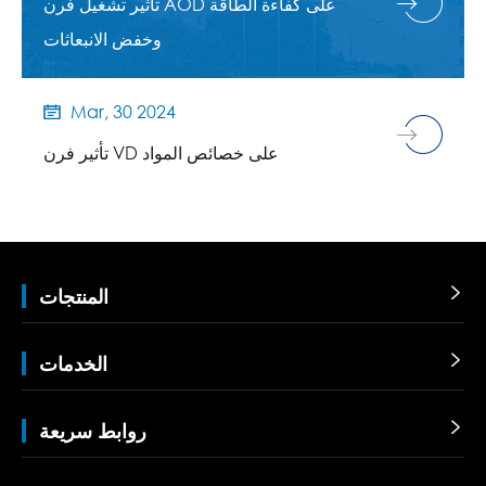
تأثير تشغيل فرن AOD على كفاءة الطاقة
وخفض الانبعاثات
Mar, 30 2024

تأثير فرن VD على خصائص المواد

المنتجات

الخدمات

روابط سريعة