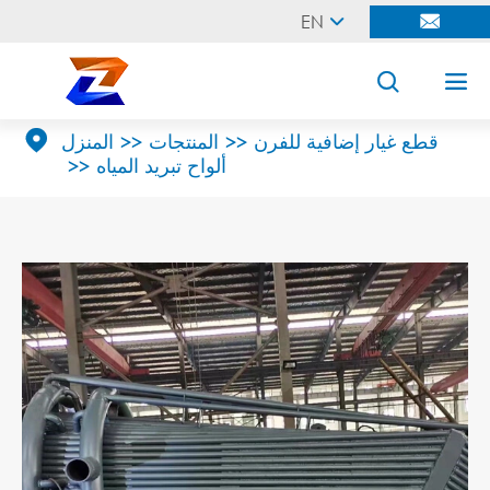
EN





قطع غيار إضافية للفرن
المنتجات
المنزل
ألواح تبريد المياه