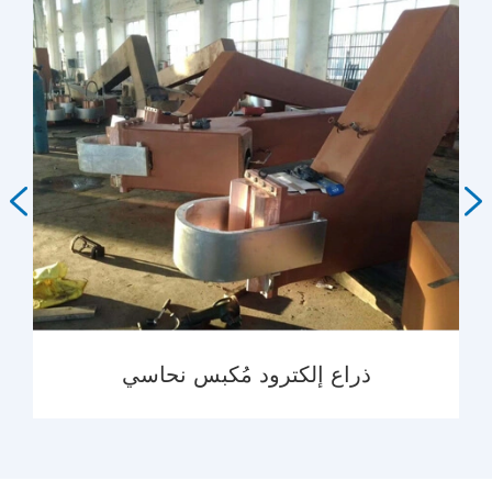


ذراع إلكترود مُكبس نحاسي