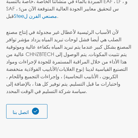
المبردة بالماء في منشآتنا الخاصة ،
خاصة بالنسبة EAF ، LF ، و
س لتحقيق معايير الجودة العالية المتوقعة الآن من
SAF ، s
.
مصنعي الفرن ل
Stee
قبل
لأن الأسباب الرئيسية لأعطال غير مجدولة في إنتاج مصنع
الصلب هي أيضا فشل لوحات تبريد المياه يزداد مؤشر توافر
المصنع بشكل كبير عندما يتم تبريد المياه بكفاءة عالية وموثوقية
عالية من CHNZBTECH يتم تثبيت المكونات. يتم الوصول إلى
هذا الأداء من خلال المراقبة المستمرة للجودة لإجراءات ومواد
التصنيع القياسية لدينا (نوع الغلايات/الأنابيب الفولاذية منخفضة
الكربون ، الأنابيب النحاسية) ، وإجراءات التجميع واللحام ،
واختبارات ما قبل التسليم. يتم توفير كل هذا ، بالإضافة إلى
سياسة شركة التسليم في الوقت المحدد.

اتصل بنا