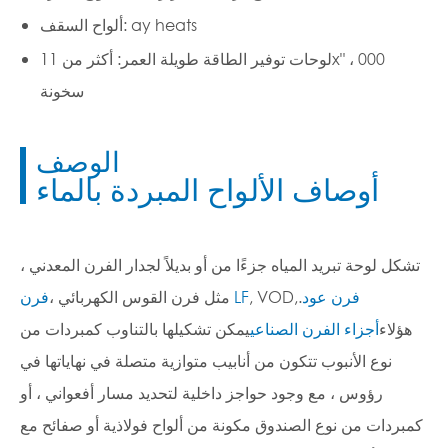
ألواح السقف: ay heats
لوحات توفير الطاقة طويلة العمر: أكثر من 11x" ، 000
سخونة
الوصف
أوصاف الألواح المبردة بالماء
تشكل لوحة تبريد المياه جزءًا من أو بديلاً لجدار الفرن المعدني ،
فرن عود
.
, VOD,
فرن LF
مثل فرن القوس الكهربائي ،
هؤلاء
أجزاء الفرن الصناعي
يمكن تشكيلها بالتناوب كمبردات من
نوع الأنبوب تتكون من أنابيب متوازية متصلة في نهاياتها في
رؤوس ، مع وجود حواجز داخلية لتحديد مسار أفعواني ، أو
كمبردات من نوع الصندوق مكونة من ألواح فولاذية أو صفائح مع