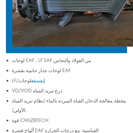
لوحات EAF ، LF SAF من الفولاذ والنحاس
لوحات جدار جانبية بقشرة EAF
إيف
سقف
لوحات
/
LF
VD/VOD درع تبريد المياه
محطة معالجة الدخان القناة المبردة بالماء (نظام تبريد المياه
الأولي).
قوة CHNZBTECH:
ألواح قشرة EAF القياسية: مع درجات الحرارة