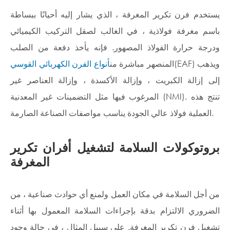
يستخدم فرن تكرير المغرفة ، الذي يشار إليه أحيانًا ببساطة
باسم مغرفة فولاذية ، في الغالب لصقل التركيب الكيميائي
ودرجة حرارة الفولاذ المصهور. فإنه يأخذ دفعة من الصلب
(EAF) ويذهب
المنصهر مباشرة من
أنواع الفرن الكهربائي القوسي
إلى إزالة الكبريت ، وإزالة الأكسدة ، وإزالة العناصر غير
المرغوب فيها مثل التضمينات غير المعدنية (NMI). تنتج هذه
العملية فولاذ عالي الجودة يناسب مواصفات الصناعة الصارمة.
بروتوكولات السلامة لتشغيل أفران تكرير
المغرفة
من أجل السلامة في مكان العمل ولمنع أي حوادث صناعية ، من
الضروري الالتزام بدقة بإجراءات السلامة المعمول بها أثناء
تشغيل فرن تكرير المغرفة. على سبيل المثال ، في حالة وجود