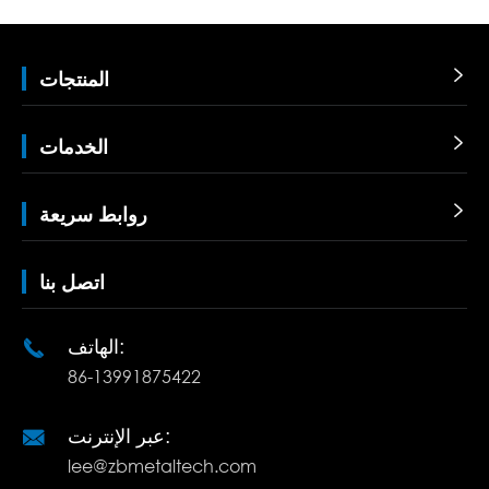

المنتجات

الخدمات

روابط سريعة
اتصل بنا
الهاتف:

86-13991875422
عبر الإنترنت:

lee@zbmetaltech.com