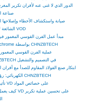
الدور الذي لا غنى عنه لأفران تكرير المغر
صناعة ا
صيانة واستكشاف الأخطاء وإصلاحها ال
الشائعة لأفران VOD
مبدأ عمل الفرن القوسي المغمور في 
Ferrochrome بواسطة CHNZBTECH
عملية الفرن القوسي المغمور:
CHNZBTECH في التصميم والتشغيل
ابتكار صنع الفولاذ المقاوم للصدأ مع أفران 
الكهربائي: رؤى من CHNZBTECH
تأثير فرن VD على خصائص المواد
كيف يعمل فرن VD على تحس
ال