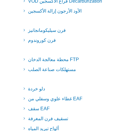
VOD فراغ الأكسجين Decarburization
الأود الأرجون إزالة الأكسجين
فرن سيليكومانجانيز
فرن كوروندوم
محطة معالجة الدخان FTP
مستهلكات صناعة الصلب
دلو خردة
غطاء علوي وسفلي من EAF
سقف EAF
تسقيف فرن المغرفة
ألواح تبريد المياه