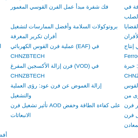
فة في
فك شفرة مبدأ عمل الفرن القوسي المغمور
لصلب
قضايا
بروتوكولات السلامة وأفضل الممارسات لتشغيل
أفران تكرير المغرفة
إنتاج
عملية فرن القوس الكهربائي (EAF) في
CHNZBTECH
 خبرة
فرن إزالة الأكسجين المفرغ (VOD) في
CHNZBTECH
القوس
إزالة الغموض عن فرن عود: رؤى العملية
والتشغيل
تأثير تشغيل فرن AOD على كفاءة الطاقة وخفض
ين عملية تكرير
الانبعاثات
معادن