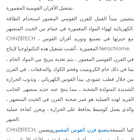
تشغيل الأفران القوسية المغمورة.
يتضمن مبدأ العمل للفرن القوسي المغمور استخدام الطاقة
الكهربائية لهواء المواد المغمورة في حمام من الخبث المنصهر.
CHNZBTECH ، مع خبرتها في تصنيع وتوريد أفران القوس
المغمورة ، أتقنت تشغيل هذه التكنولوجيا لإنتاج ferrochrome.
في الفرن القوسي المغمور ، يتم تغذية مزيج من المواد الخام ،
بما في ذلك خام الكروميت وفحم الكوك والتدفقات ، في الفرن
من خلال قطب عمودي. يبدأ القوس الكهربائي ، وتذوب الحرارة
الشديدة المتولدة الشحنة ، مما ينتج عنه حديد منصهر. الجانب
الفريد لهذه العملية هو غمر شحنة الفرن في الخبث المنصهر ،
والذي يعمل كوسيط يحافظ على الحرارة ، ويعزز كفاءة عملية
الصهر.
CHNZBTECH, كما السمعة
مصنع فرن القوس المغمور
ويضمن
المورد أن يتم تصميم أفرانه بدقة لتحقيق الأداء الأمثل. يمتد